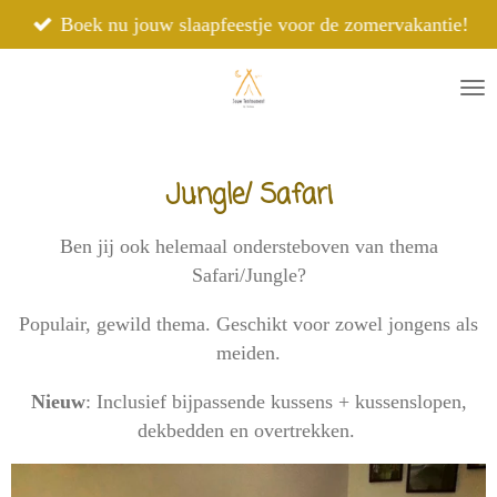
Ga
Boek nu jouw slaapfeestje voor de zomervakantie!
direct
naar
de
hoofdinhoud
Jungle/ Safari
Ben jij ook helemaal ondersteboven van thema
Safari/Jungle?
Populair, gewild thema. Geschikt voor zowel jongens als
meiden.
Nieuw
: Inclusief bijpassende kussens + kussenslopen,
dekbedden en overtrekken.